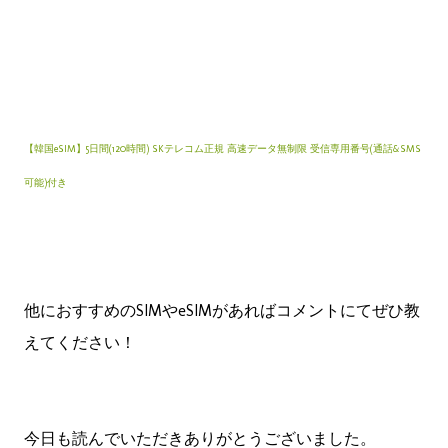
【韓国eSIM】5日間(120時間) SKテレコム正規 高速データ無制限 受信専用番号(通話&SMS
可能)付き
他におすすめのSIMやeSIMがあればコメントにてぜひ教
えてください！
今日も読んでいただきありがとうございました。