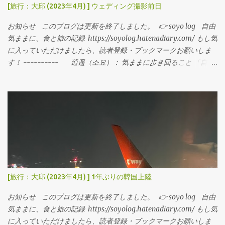
[旅行：大邱 (2023年4月) ] ウェディング撮影前日
お知らせ このブログは更新を終了しました。 👉 soyo log 自由
気ままに、食と旅の記録 https://soyolog.hatenadiary.com/ もし気
に入っていただけましたら、読者登録・ブックマークお願いしま
す！ ---------- 逍遥（소요）： 気ままに歩き回ること 「自由
気ままに」おいしい食べ物や旅行の記事を書いていきます。
monin haus 2023年4月中旬 韓国大邱旅行の記録 パート2。 大邱2
日目。 この日はウェディング撮影の前日。 超がつくほどの優柔不
断な性格なので、事前にドレスやスタジオの雰囲気を把握してお
きたくて見学に伺いました。 ⋱⋰ ⋱⋰ ⋱⋰ ⋱⋰⋱⋰ ⋱⋰ ⋱⋰
⋱⋰ スタジオ名：モニンハウス (韓国語) 모닌하우스 住所：
大邱広域市中区 ドンドク路8キル 36 (韓国語) 대구광역시 중구
동덕로8길 36 ⋱⋰ ⋱⋰ ⋱⋰ ⋱⋰⋱⋰ ⋱⋰ ⋱⋰ ⋱⋰ 地下鉄2号線
の慶大病院駅から徒歩8分の場所に位置します。 周辺は、スタジオ
[旅行：大邱 (2023年4月) ] 1年ぶりの韓国上陸
やドレスショップが多く「ウェディング文化通り」と呼ばれてい
ます。 クオリティが高いスタジオが多く、韓国の中でも有名な場
お知らせ このブログは更新を終了しました。 👉 soyo log 自由
所でソウルではなく大邱のスタジオで撮りたいという方も多いん
気ままに、食と旅の記録 https://soyolog.hatenadiary.com/ もし気
だそうです。 道路の真ん中に「WEDDING」と描かれています 10
に入っていただけましたら、読者登録・ブックマークお願いしま