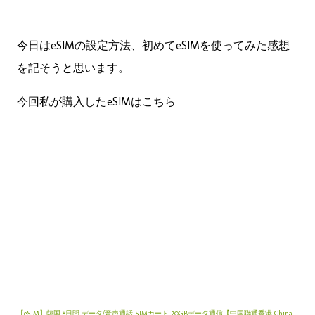
今日はeSIMの設定方法、初めてeSIMを使ってみた感想
を記そうと思います。
今回私が購入したeSIMはこちら
【eSIM】韓国 8日間 データ/音声通話 SIMカード 20GBデータ通信【中国聯通香港 China