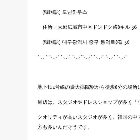
(韓国語) 모닌하우스
住所：大邱広域市中区
ドンドク路8キル 36
(韓国語)
대구광역시 중구 동덕로8길 36
⋱⋰ ⋱⋰ ⋱⋰ ⋱⋰⋱⋰ ⋱⋰ ⋱⋰ ⋱⋰
地下鉄2号線の慶大病院駅から徒歩8分の場所
周辺は、スタジオやドレスショップが多く「
クオリティが高いスタジオが多く、韓国の中
方も多いんだそうです。