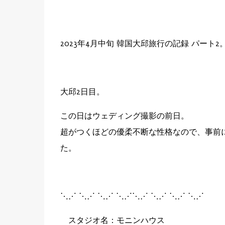
2023年4月中旬 韓国大邱旅行の記録 パート2
大邱2日目。
この日はウェディング撮影の前日。
超がつくほどの優柔不断な性格なので、事前
た。
⋱⋰ ⋱⋰ ⋱⋰ ⋱⋰⋱⋰ ⋱⋰ ⋱⋰ ⋱⋰
スタジオ名：モニンハウス