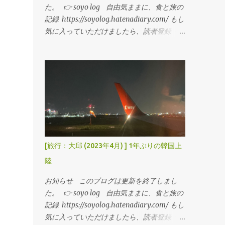
た。 👉 soyo log 自由気ままに、食と旅の
記録 https://soyolog.hatenadiary.com/ もし
気に入っていただけましたら、読者登録・ブ
ックマークお願いします！ ---------- 逍遥
（소요）： 気ままに歩き回ること 「自由気
ままに」おいしい食べ物や旅行の記事を書い
ていきます。 大邱にきて6日が経ちました。
週末にウェディング撮影も終わり、平日はリ
モートで仕事をしながら過ごしています。
今日はeSIMの設定方法、初めてeSIMを使っ
てみた感想を記そうと思います。 今回私が
購入したeSIMはこちら 【eSIM】韓国 8日間
[旅行：大邱 (2023年4月) ] 1年ぶりの韓国上
データ/音声通話 SIMカード 20GBデータ通
陸
信【中国聯通香港 China unicom】 詳細は「
初めてeSIMを買ってみた 」をご覧くださ
お知らせ このブログは更新を終了しまし
い！ ■ 中國聯通 eSIMの設定方法
た。 👉 soyo log 自由気ままに、食と旅の
（iPhone） 日本にいる間の設定 (ネットが
記録 https://soyolog.hatenadiary.com/ もし
繋がっている状況) ①「設定」>「モバイル
気に入っていただけましたら、読者登録・ブ
通信」の順で設定画面を開きます ②「eSIM