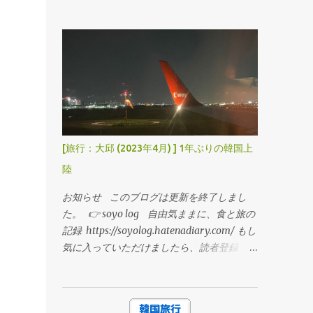
ックマークお願いします！ ---------- 逍
を追加」をタップします ③「QRコードを使
遥（소요）： 気ままに歩き回ること 「自由
用」をタップします ④ QRコードを読み取る
気ままに」おいしい食べ物や旅行の記事を書
と、アクティベートが開始されます ⑤ ア
いていきます。 monin haus 2023年4月中旬
クティベート完了後、副回線（今回は"旅
韓国大邱旅行の記録 パート2。 大邱2日目。
行"）として登録します ※日本にいる間は必
この日はウェディング撮影の前日。 超がつ
ず「主回線」をオンに、「副回線（旅行）」
くほどの優柔不断な性格なので、事前にドレ
をオフにしておきます 韓国到着後の設定
スやスタジオの雰囲気を把握しておきたくて
⑥ 機内モードのまま「主回線」をオフにし
見学に伺いました。 ⋱⋰ ⋱⋰ ⋱⋰ ⋱⋰⋱⋰
[旅行：大邱 (2023年4月) ] 1年ぶりの韓国上
ます ⑦「副回線」をオンにした後、「デー
⋱⋰ ⋱⋰ ⋱⋰ スタジオ名：モニンハウス
タローミング」をオンにします このタイミ
陸
(韓国語) 모닌하우스 住所：大邱広域市
ングで回線が繋がるはずが、繋がらない…
中区 ドンドク路8キル 36 (韓国語) 대구광
お知らせ このブログは更新を終了しまし
(⌒-⌒; ) 説明書を見たところ、5G対応機種
역시 중구 동덕로8길 36 ⋱⋰ ⋱⋰ ⋱⋰
た。 👉 soyo log 自由気ままに、食と旅の
は「LTE」に設定をしないといけないとのこ
⋱⋰⋱⋰ ⋱⋰ ⋱⋰ ⋱⋰ 地下鉄2号線の慶大
記録 https://soyolog.hatenadiary.com/ もし
と。 ⑧「副回線」>「音声通話とデータ」で
病院駅から徒歩8分の場所に位置します。 周
気に入っていただけましたら、読者登録・ブ
「LTE」を選択します すると電波が入り、1
辺は、スタジオやドレスショップが多く「ウ
ックマークお願いします！ ---------- 逍
分ほど待つと中国と英語でSMSが届きまし
ェディング文化通り」と呼ばれています。
遥（소요）： 気ままに歩き回ること 「自由
た！ ※私の場合は上記の方法で設定ができま
クオリティが高いスタジオが多く、韓国の中
気ままに」おいしい食べ物や旅行の記事を書
したが、デバイスや機種の設定次第では違う
でも有名な場所でソウルではなく大邱のスタ