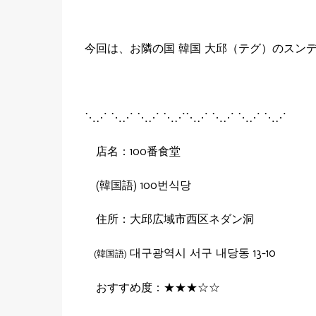
今回は、お隣の国 韓国 大邱（テグ）のスン
⋱⋰ ⋱⋰ ⋱⋰ ⋱⋰⋱⋰ ⋱⋰ ⋱⋰ ⋱⋰
店名：100番食堂
(韓国語) 100번식당
住所：大邱広域市西区ネダン洞
대구광역시 서구 내당동 13-10
(韓国語)
おすすめ度：★★★☆☆