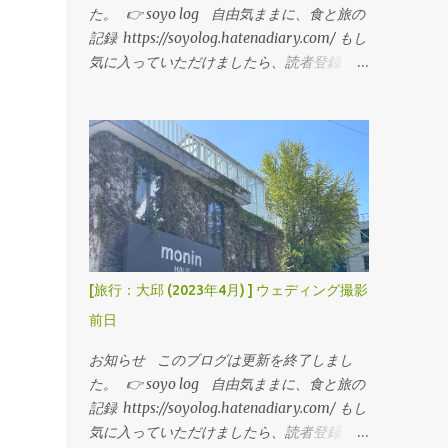
た。 👉 soyo log 自由気ままに、食と旅の
記録 https://soyolog.hatenadiary.com/ もし
気に入っていただけましたら、読者登録・ブ
ックマークお願いします！ ---------- 逍遥
（소요）： 気ままに歩き回ること 「自由気
ままに」おいしい食べ物や旅行の記事を書い
ていきます。 大邱にきて6日が経ちました。
週末にウェディング撮影も終わり、平日はリ
モートで仕事をしながら過ごしています。
今日はeSIMの設定方法、初めてeSIMを使っ
てみた感想を記そうと思います。 今回私が
購入したeSIMはこちら 【eSIM】韓国 8日間
[旅行：大邱 (2023年4月) ] ウェディング撮影
データ/音声通話 SIMカード 20GBデータ通
前日
信【中国聯通香港 China unicom】 詳細は「
初めてeSIMを買ってみた 」をご覧くださ
お知らせ このブログは更新を終了しまし
い！ ■ 中國聯通 eSIMの設定方法
た。 👉 soyo log 自由気ままに、食と旅の
（iPhone） 日本にいる間の設定 (ネットが
記録 https://soyolog.hatenadiary.com/ もし
繋がっている状況) ①「設定」>「モバイル
気に入っていただけましたら、読者登録・ブ
通信」の順で設定画面を開きます ②「eSIM