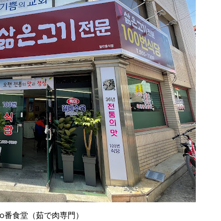
00番食堂（茹で肉専門）