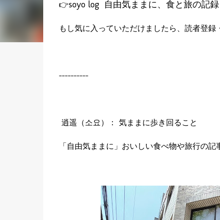
soyo log
自由気ままに、食と旅の記
👉
もし気に入っていただけましたら、読者登録
----------
逍遥（소요）： 気ままに歩き回ること
「自由気ままに」おいしい食べ物や旅行の記