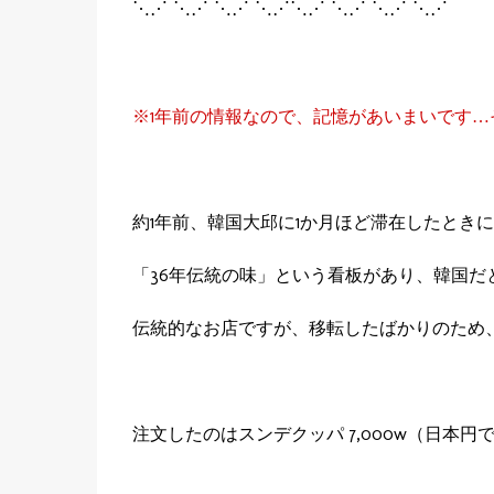
⋱⋰ ⋱⋰ ⋱⋰ ⋱⋰⋱⋰ ⋱⋰ ⋱⋰ ⋱⋰
※1年前の情報なので、記憶があいまいです…
約1年前、韓国大邱に1か月ほど滞在したとき
「36年伝統の味」という看板があり、韓国だ
伝統的なお店ですが、移転したばかりのため
注文したのはスンデクッパ 7,000w（日本円で